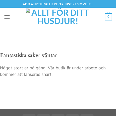
Skip
ADD ANYTHING HERE OR JUST REMOVE IT...
to
content
0
Fantastiska saker väntar
Något stort är på gång! Vår butik är under arbete och
kommer att lanseras snart!