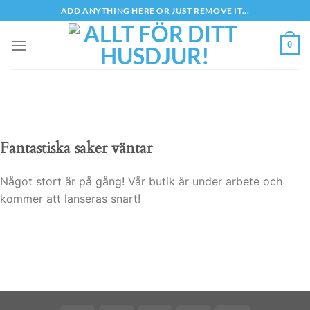
Skip
ADD ANYTHING HERE OR JUST REMOVE IT...
to
content
0
Fantastiska saker väntar
Något stort är på gång! Vår butik är under arbete och
kommer att lanseras snart!