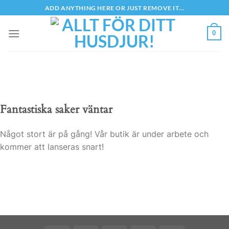
Skip
ADD ANYTHING HERE OR JUST REMOVE IT...
to
content
0
Fantastiska saker väntar
Något stort är på gång! Vår butik är under arbete och
kommer att lanseras snart!