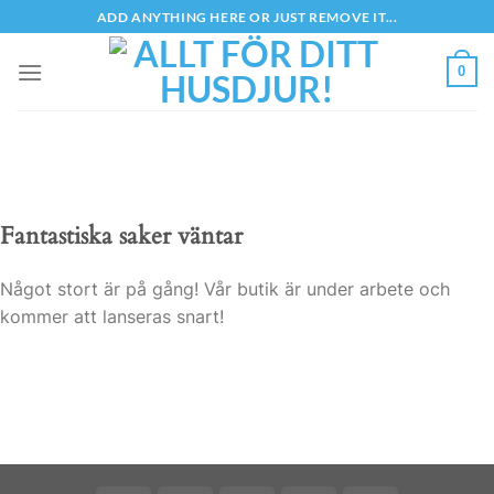
Skip
ADD ANYTHING HERE OR JUST REMOVE IT...
to
content
0
Fantastiska saker väntar
Något stort är på gång! Vår butik är under arbete och
kommer att lanseras snart!