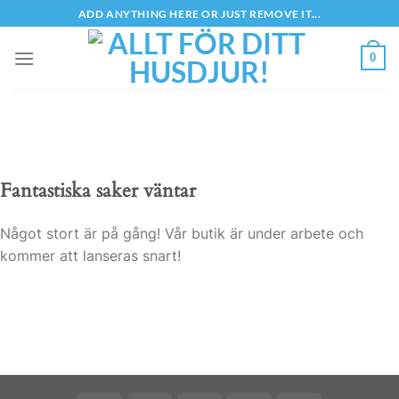
Skip
ADD ANYTHING HERE OR JUST REMOVE IT...
to
content
0
Fantastiska saker väntar
Något stort är på gång! Vår butik är under arbete och
kommer att lanseras snart!