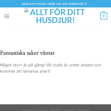
Skip
ADD ANYTHING HERE OR JUST REMOVE IT...
to
content
0
Fantastiska saker väntar
Något stort är på gång! Vår butik är under arbete och
kommer att lanseras snart!