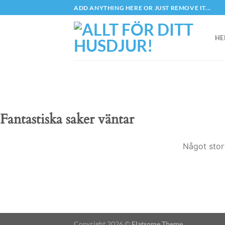
Skip
ADD ANYTHING HERE OR JUST REMOVE IT...
to
content
HE
Fantastiska saker väntar
Något stor
Copyright 2026 ©
Flatsome Theme