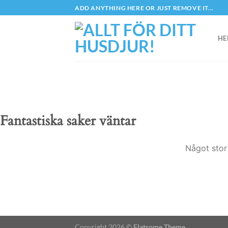
Skip
ADD ANYTHING HERE OR JUST REMOVE IT...
to
content
HE
Fantastiska saker väntar
Något stor
Copyright 2026 ©
Flatsome Theme