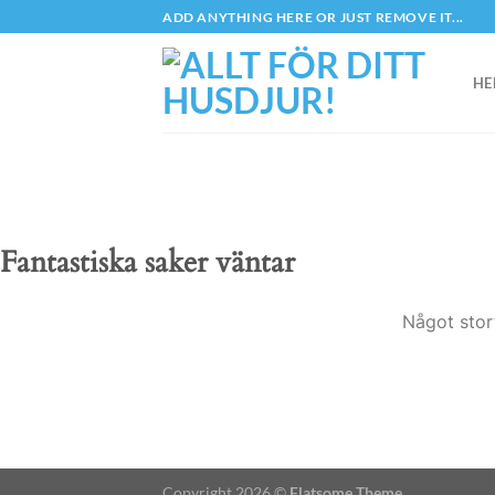
Skip
ADD ANYTHING HERE OR JUST REMOVE IT...
to
content
HE
Fantastiska saker väntar
Något stor
Copyright 2026 ©
Flatsome Theme