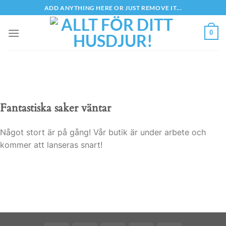
Skip
ADD ANYTHING HERE OR JUST REMOVE IT...
to
content
0
Fantastiska saker väntar
Något stort är på gång! Vår butik är under arbete och
kommer att lanseras snart!