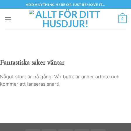
Skip
ADD ANYTHING HERE OR JUST REMOVE IT...
to
content
0
Fantastiska saker väntar
Något stort är på gång! Vår butik är under arbete och
kommer att lanseras snart!