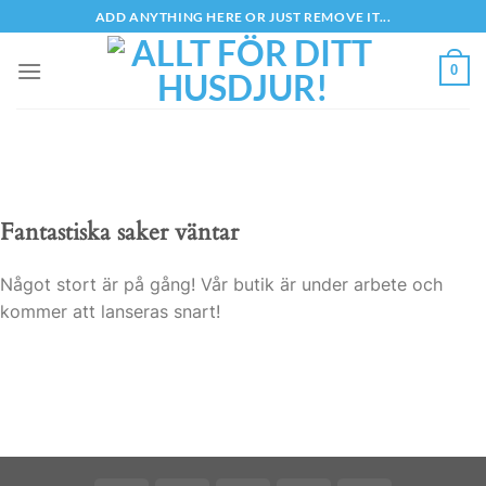
Skip
ADD ANYTHING HERE OR JUST REMOVE IT...
to
content
0
Fantastiska saker väntar
Något stort är på gång! Vår butik är under arbete och
kommer att lanseras snart!