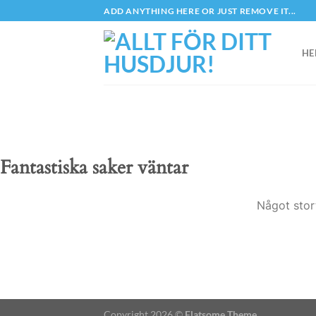
Skip
ADD ANYTHING HERE OR JUST REMOVE IT...
to
content
HE
Fantastiska saker väntar
Något stor
Copyright 2026 ©
Flatsome Theme