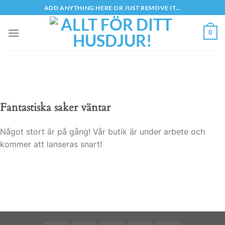
Skip
ADD ANYTHING HERE OR JUST REMOVE IT...
to
content
0
Fantastiska saker väntar
Något stort är på gång! Vår butik är under arbete och
kommer att lanseras snart!