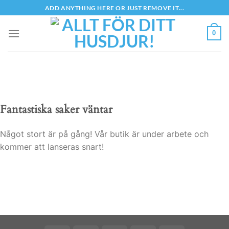
Skip
ADD ANYTHING HERE OR JUST REMOVE IT...
to
content
0
Fantastiska saker väntar
Något stort är på gång! Vår butik är under arbete och
kommer att lanseras snart!