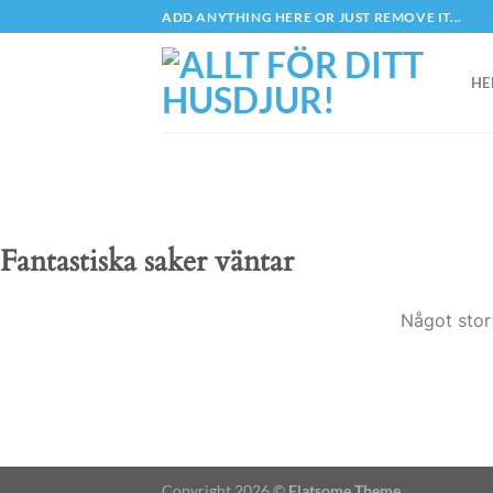
Skip
ADD ANYTHING HERE OR JUST REMOVE IT...
to
content
HE
Fantastiska saker väntar
Något stor
Copyright 2026 ©
Flatsome Theme