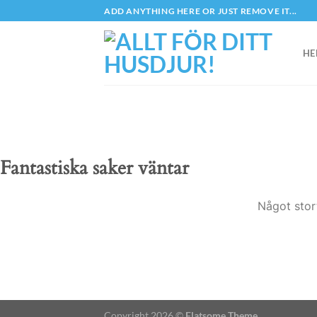
Skip
ADD ANYTHING HERE OR JUST REMOVE IT...
to
content
HE
Fantastiska saker väntar
Något stor
Copyright 2026 ©
Flatsome Theme