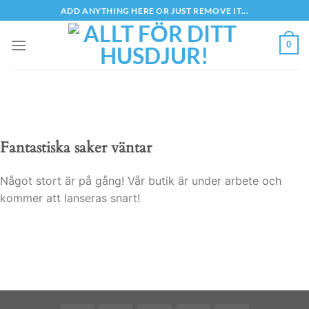
Skip
ADD ANYTHING HERE OR JUST REMOVE IT...
to
content
0
Fantastiska saker väntar
Något stort är på gång! Vår butik är under arbete och
kommer att lanseras snart!