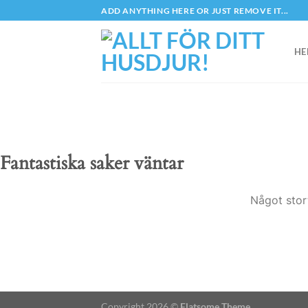
Skip
ADD ANYTHING HERE OR JUST REMOVE IT...
to
content
HE
Fantastiska saker väntar
Något stor
Copyright 2026 ©
Flatsome Theme