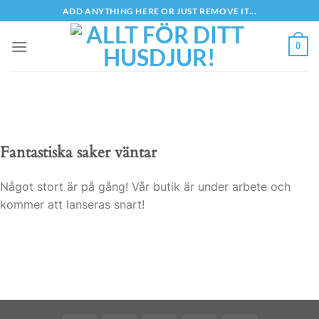
Skip
ADD ANYTHING HERE OR JUST REMOVE IT...
to
content
0
Fantastiska saker väntar
Något stort är på gång! Vår butik är under arbete och
kommer att lanseras snart!