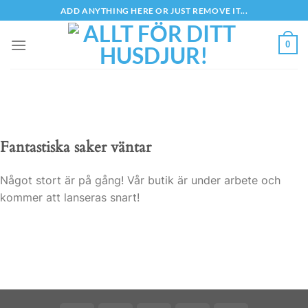
Skip
ADD ANYTHING HERE OR JUST REMOVE IT...
to
content
0
Fantastiska saker väntar
Något stort är på gång! Vår butik är under arbete och
kommer att lanseras snart!