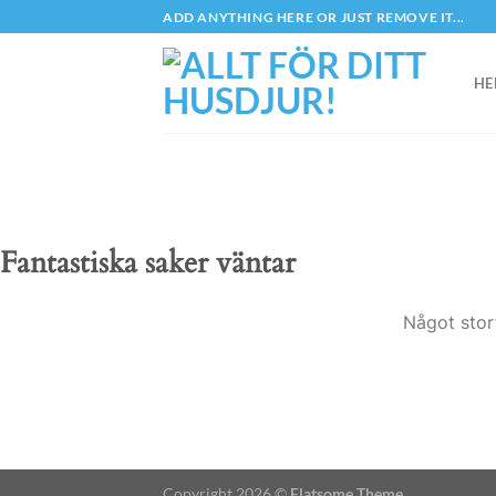
Skip
ADD ANYTHING HERE OR JUST REMOVE IT...
to
content
HE
Fantastiska saker väntar
Något stor
Copyright 2026 ©
Flatsome Theme