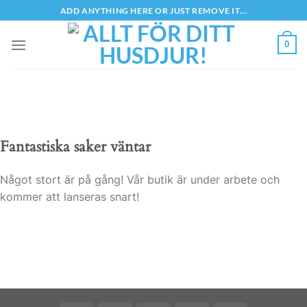
Skip
ADD ANYTHING HERE OR JUST REMOVE IT...
to
content
0
Fantastiska saker väntar
Något stort är på gång! Vår butik är under arbete och
kommer att lanseras snart!