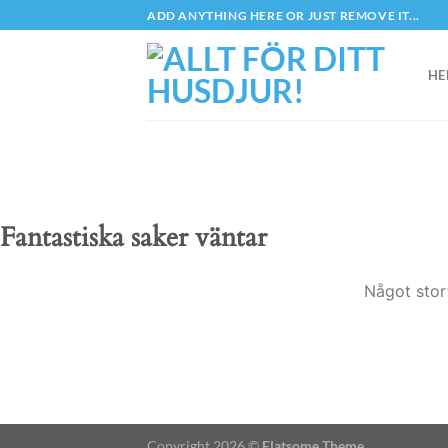
Skip
ADD ANYTHING HERE OR JUST REMOVE IT...
to
content
HE
Fantastiska saker väntar
Något stor
Copyright 2026 ©
Flatsome Theme