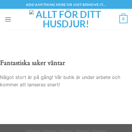
Skip
ADD ANYTHING HERE OR JUST REMOVE IT...
to
content
0
Fantastiska saker väntar
Något stort är på gång! Vår butik är under arbete och
kommer att lanseras snart!