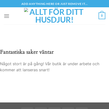
Skip
ADD ANYTHING HERE OR JUST REMOVE IT...
to
content
0
Fantastiska saker väntar
Något stort är på gång! Vår butik är under arbete och
kommer att lanseras snart!