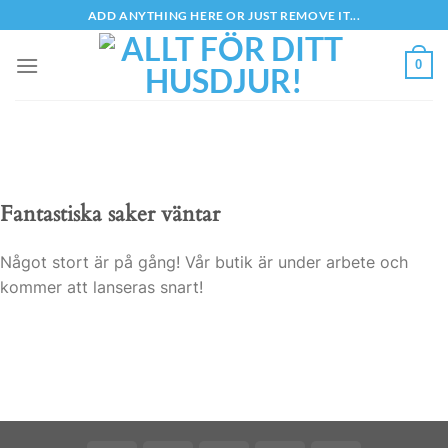
Skip
ADD ANYTHING HERE OR JUST REMOVE IT...
to
content
0
Fantastiska saker väntar
Något stort är på gång! Vår butik är under arbete och
kommer att lanseras snart!