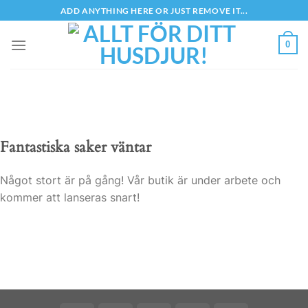
Skip
ADD ANYTHING HERE OR JUST REMOVE IT...
to
content
0
Fantastiska saker väntar
Något stort är på gång! Vår butik är under arbete och
kommer att lanseras snart!