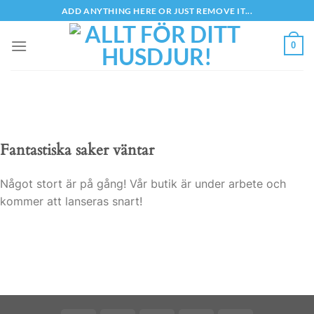
Skip
ADD ANYTHING HERE OR JUST REMOVE IT...
to
content
0
Fantastiska saker väntar
Något stort är på gång! Vår butik är under arbete och
kommer att lanseras snart!