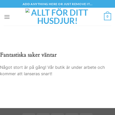
Skip
ADD ANYTHING HERE OR JUST REMOVE IT...
to
content
0
Fantastiska saker väntar
Något stort är på gång! Vår butik är under arbete och
kommer att lanseras snart!