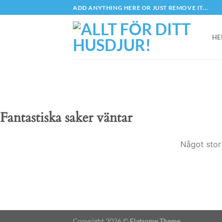
Skip
ADD ANYTHING HERE OR JUST REMOVE IT...
to
content
HE
Fantastiska saker väntar
Något stor
Copyright 2026 ©
Flatsome Theme