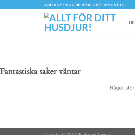
Skip
ADD ANYTHING HERE OR JUST REMOVE IT...
to
content
HE
Fantastiska saker väntar
Något stor
Copyright 2026 ©
Flatsome Theme