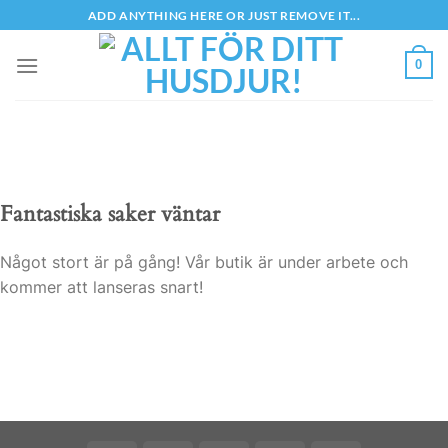
Skip
ADD ANYTHING HERE OR JUST REMOVE IT...
to
content
0
Fantastiska saker väntar
Något stort är på gång! Vår butik är under arbete och
kommer att lanseras snart!