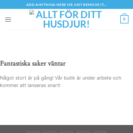
Skip
ADD ANYTHING HERE OR JUST REMOVE IT...
to
content
0
Fantastiska saker väntar
Något stort är på gång! Vår butik är under arbete och
kommer att lanseras snart!