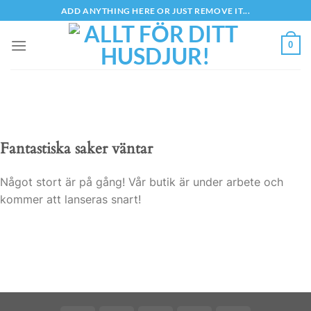
Skip
ADD ANYTHING HERE OR JUST REMOVE IT...
to
content
0
Fantastiska saker väntar
Något stort är på gång! Vår butik är under arbete och
kommer att lanseras snart!