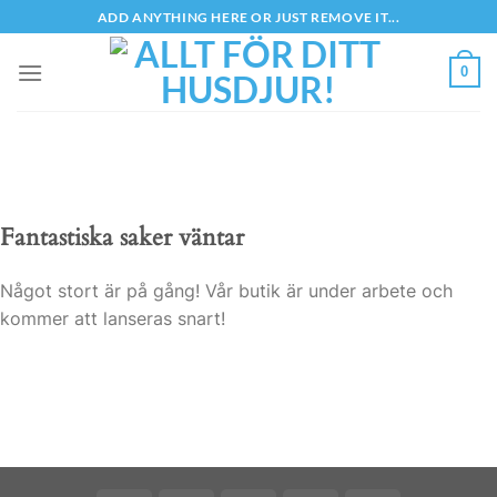
Skip
ADD ANYTHING HERE OR JUST REMOVE IT...
to
content
0
Fantastiska saker väntar
Något stort är på gång! Vår butik är under arbete och
kommer att lanseras snart!