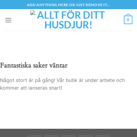
Skip
ADD ANYTHING HERE OR JUST REMOVE IT...
to
content
0
Fantastiska saker väntar
Något stort är på gång! Vår butik är under arbete och
kommer att lanseras snart!