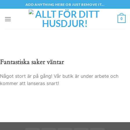
Skip
ADD ANYTHING HERE OR JUST REMOVE IT...
to
content
0
Fantastiska saker väntar
Något stort är på gång! Vår butik är under arbete och
kommer att lanseras snart!