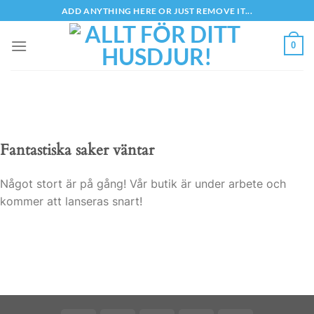
Skip
ADD ANYTHING HERE OR JUST REMOVE IT...
to
content
0
Fantastiska saker väntar
Något stort är på gång! Vår butik är under arbete och
kommer att lanseras snart!