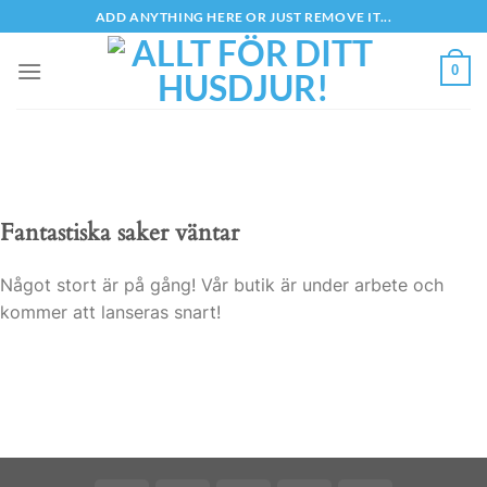
Skip
ADD ANYTHING HERE OR JUST REMOVE IT...
to
content
0
Fantastiska saker väntar
Något stort är på gång! Vår butik är under arbete och
kommer att lanseras snart!