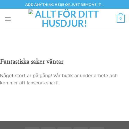
Skip
ADD ANYTHING HERE OR JUST REMOVE IT...
to
content
0
Fantastiska saker väntar
Något stort är på gång! Vår butik är under arbete och
kommer att lanseras snart!