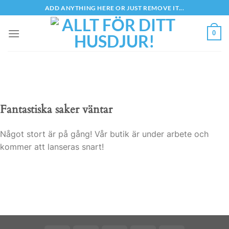
Skip
ADD ANYTHING HERE OR JUST REMOVE IT...
to
content
0
Fantastiska saker väntar
Något stort är på gång! Vår butik är under arbete och
kommer att lanseras snart!