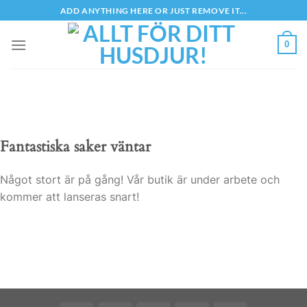
Skip
ADD ANYTHING HERE OR JUST REMOVE IT...
to
content
0
Fantastiska saker väntar
Något stort är på gång! Vår butik är under arbete och
kommer att lanseras snart!