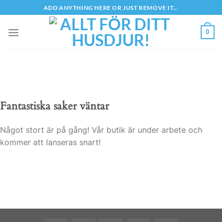
Skip
ADD ANYTHING HERE OR JUST REMOVE IT...
to
content
0
Fantastiska saker väntar
Något stort är på gång! Vår butik är under arbete och
kommer att lanseras snart!