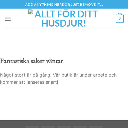
Skip
ADD ANYTHING HERE OR JUST REMOVE IT...
to
content
0
Fantastiska saker väntar
Något stort är på gång! Vår butik är under arbete och
kommer att lanseras snart!