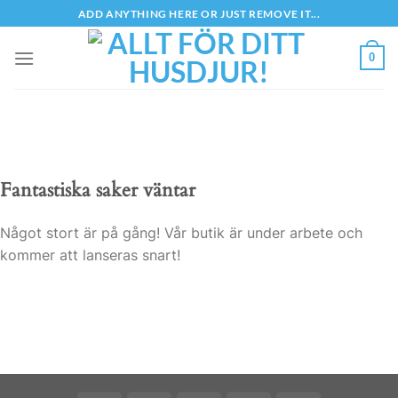
Skip
ADD ANYTHING HERE OR JUST REMOVE IT...
to
content
0
Fantastiska saker väntar
Något stort är på gång! Vår butik är under arbete och
kommer att lanseras snart!