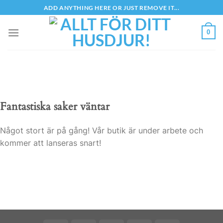
Skip
ADD ANYTHING HERE OR JUST REMOVE IT...
to
content
0
Fantastiska saker väntar
Något stort är på gång! Vår butik är under arbete och
kommer att lanseras snart!