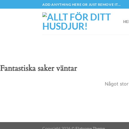
Skip
ADD ANYTHING HERE OR JUST REMOVE IT...
to
content
HE
Fantastiska saker väntar
Något stor
Copyright 2026 ©
Flatsome Theme