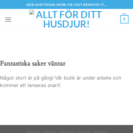
Skip
ADD ANYTHING HERE OR JUST REMOVE IT...
to
content
0
Fantastiska saker väntar
Något stort är på gång! Vår butik är under arbete och
kommer att lanseras snart!