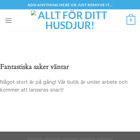
Skip
ADD ANYTHING HERE OR JUST REMOVE IT...
to
content
0
Fantastiska saker väntar
Något stort är på gång! Vår butik är under arbete och
kommer att lanseras snart!